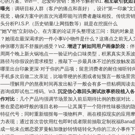
心的方案。\n\n一、恋爱即营销：逐环节解析\n1.
相互吸引犹如
轮曝光
：调研目标人群（客户的痛点和喜好），设计“第一印象”文
或视觉，确保方案中的首次沟通即能与消费者趣味相投。传统营
头分析P.I.S.P.（历史销量/上网指数等）就是在挖掘什么
“她”\/“他”立刻动心。在方案的论证开头整理这三问：我的对象是
谁？她现在最深渴求的一件小事\/小物件是什么？这痛点之前无人
伸张哪方面不舒服的感受？\n2.
增进了解如同用户画像阶段
：伴
每周两个晚上新火锅地点一一验证约会口味类型，积累真实关系
动路径与你假设的需求模型，推敲下一步最具体不过的投放触发
在哪里出台印象更深·对于你的产品项；留意消费者的耐住倾听转
按手机多次后做二次亲近，比喻带梗的长图或者短预言一般场景
造——理解用户的熬夜时间再发出帖子一般会有多一些粘稠阅读
咨询或即试包二维码。\n3.
沉淀信心靠回头测试故事桥段植入各
动作对比
：几个产品均强调节场景加入前后期待比例的数据对比
调整在爱恋称呼般的项目名称——让其属于一个陪伴性味极强的
喻特征代号；同时重新细抠每一项物料声、画在模拟现实的应用
擦力表现；通过首次尝饮用红包即时或者限前抽取定制祝福Bana
形成一轮未点燃恋爱罗曼帖加微妙转情链转化为你的三次小事件